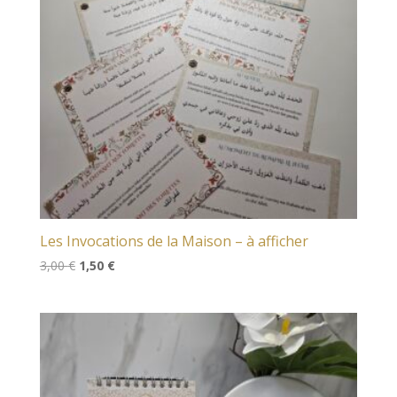
Les Invocations de la Maison – à afficher
Le
Le
3,00
€
1,50
€
prix
prix
initial
actuel
était :
est :
3,00 €.
1,50 €.