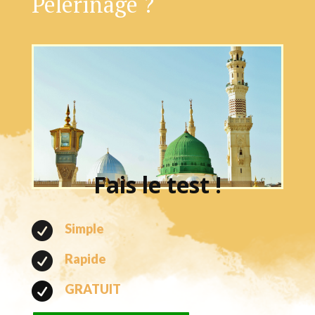
Pèlerinage ?
Fais le test !

Simple

Rapide

GRATUIT