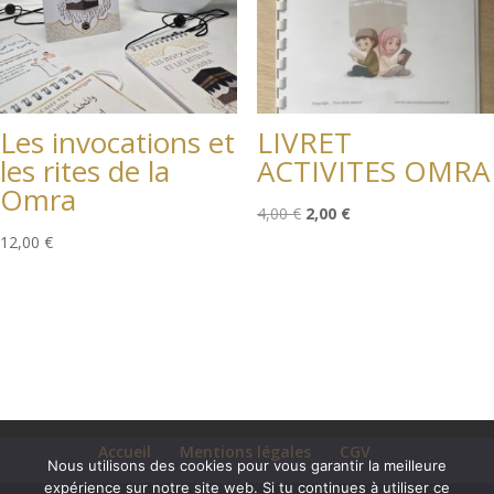
Les invocations et
LIVRET
les rites de la
ACTIVITES OMRA
Omra
Le
Le
4,00
€
2,00
€
prix
prix
12,00
€
initial
actuel
était :
est :
4,00 €.
2,00 €.
Accueil
Mentions légales
CGV
Nous utilisons des cookies pour vous garantir la meilleure
expérience sur notre site web. Si tu continues à utiliser ce