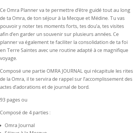
de
prix :
Ce Omra Planner va te permettre d’être guidé tout au long
9,00 €
de ta Omra, de ton séjour à la Mecque et Médine. Tu vas
à
pouvoir y noter tes moments forts, tes dou’a, tes visites
10,00 €
afin d’en garder un souvenir sur plusieurs années. Ce
planner va également te faciliter la consolidation de ta foi
en Terre Saintes avec une routine adapté à ce magnifique
voyage.
Composé une partie OMRA JOURNAL qui récapitule les rites
de la Omra, il te servira de rappel sur l’accomplissement des
actes d’adorations et de journal de bord.
93 pages ou
Composé de 4 parties :
Omra Journal