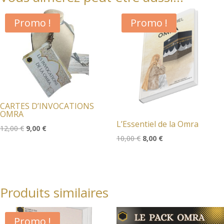
Promo !
Promo !
CARTES D’INVOCATIONS
OMRA
L’Essentiel de la Omra
Le
Le
12,00
€
9,00
€
Le
Le
10,00
€
8,00
€
prix
prix
prix
prix
initial
actuel
initial
actuel
était :
est :
était :
est :
12,00 €.
9,00 €.
Produits similaires
10,00 €.
8,00 €.
Promo !