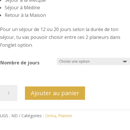
Séjour à la Mecque
Séjour à Médine
Retour à la Maison
Pour un séjour de 12 ou 20 jours selon la durée de ton
séjour, tu vas pouvoir choisir entre ces 2 planeurs dans
l’onglet option.
Nombre de jours
quantité
Ajouter au panier
de
OMRA
PLANNER
UGS :
ND
Catégories :
Omra
,
Planner