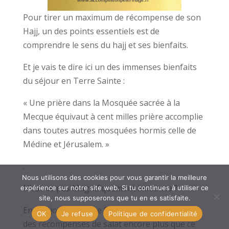
Pour tirer un maximum de récompense de son
Hajj, un des points essentiels est de
comprendre le sens du hajj et ses bienfaits.
Et je vais te dire ici un des immenses bienfaits
du séjour en Terre Sainte :
« Une prière dans la Mosquée sacrée à la
Mecque équivaut à cent milles prière accomplie
dans toutes autres mosquées hormis celle de
Médine et Jérusalem. »
.
Nous utilisons des cookies pour vous garantir la meilleure
N’est-ce pas Magnifiquement immense ?
expérience sur notre site web. Si tu continues à utiliser ce
site, nous supposerons que tu en es satisfaite.
En 1 séjour en Terre Sainte tu peux cumuler
OK
Je refuse
Politique de confidentialité
des récompenses de salat encore plus que ce